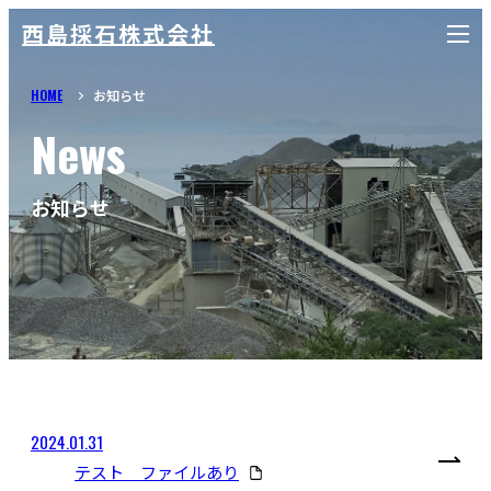
西島採石株式会社
t
o
g
g
HOME
お知らせ
l
e
News
n
a
v
i
g
お知らせ
a
t
i
o
n
2024.01.31
テスト ファイルあり